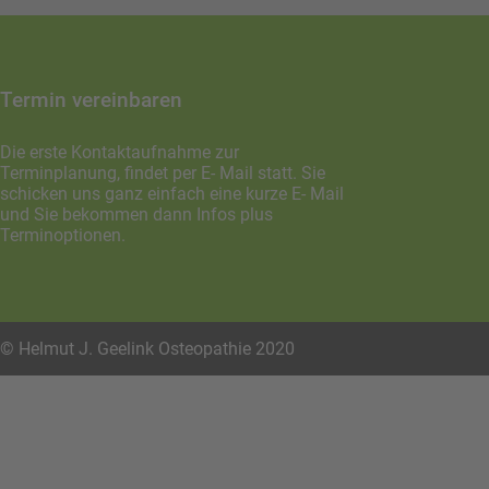
Termin vereinbaren
Die erste Kontaktaufnahme zur
Terminplanung, findet per E- Mail statt. Sie
schicken uns ganz einfach eine kurze E- Mail
und Sie bekommen dann Infos plus
Terminoptionen.
© Helmut J. Geelink Osteopathie 2020